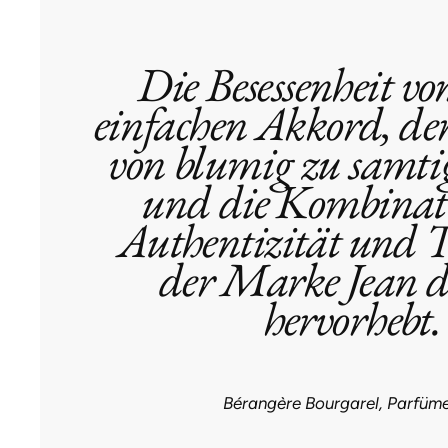
Die Besessenheit v
einfachen Akkord, der
von blumig zu samtig
und die Kombinat
Authentizität und T
der Marke Jean d
hervorhebt.
Bérangère Bourgarel, Parfüme