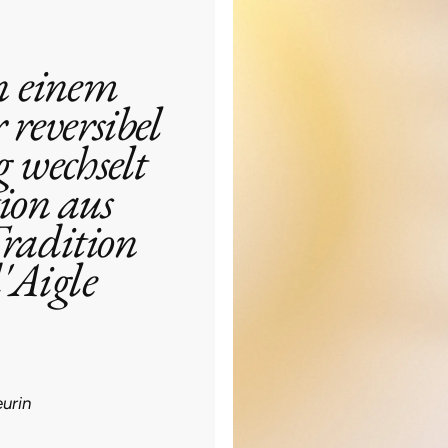
Es wur
on einem
 reversibel
 wechselt
ion aus
radition
'Aigle
urin