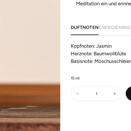
Meditation ein und erinne
DUFTNOTEN
ENERGIEN
ING
Kopfnoten: Jasmin
Herznote: Baumwollblüte
Basisnote: Moschusschleier
15
ml
Menge
Verringern
Erhöhen
Sie
Sie
die
die
Menge
Menge
für
für
ACCORD
ACCORD
DIVIN
DIVIN