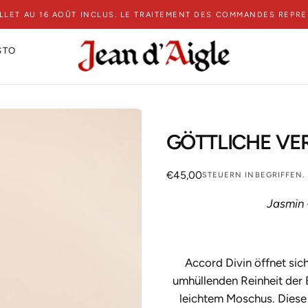
ILLET AU 16 AOÛT INCLUS. LE TRAITEMENT DES COMMANDES REPR
STO
GÖTTLICHE VE
€45,00
Regulärer
€45,00
STEUERN INBEGRIFFEN.
Preis
Jasmin 
Accord Divin öffnet sich
umhüllenden Reinheit der 
leichtem Moschus. Diese 