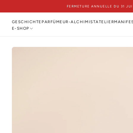
FERMETURE ANNUELLE DU 31 JU
ZUM
INHALT
SPRINGEN
GESCHICHTE
PARFÜMEUR-ALCHIMIST
ATELIER
MANIFE
E-SHOP