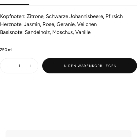
Kopfnoten: Zitrone, Schwarze Johannisbeere, Pfirsich
Herznote: Jasmin, Rose, Geranie, Veilchen
Basisnote: Sandelholz, Moschus, Vanille
250
ml
Menge
IN DEN WARENKORB LEGEN
Reduziere
Anzahl
die
erhöhen
Menge
für
für
JASMIN
JASMIN
-
-
COLOGNE
COLOGNE