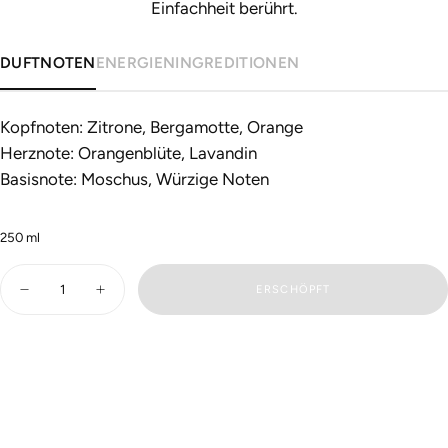
Einfachheit berührt.
DUFTNOTEN
ENERGIEN
INGREDITIONEN
Kopfnoten: Zitrone, Bergamotte, Orange
Herznote: Orangenblüte, Lavandin
Basisnote: Moschus, Würzige Noten
250
ml
Menge
ERSCHÖPFT
Reduziere
Erhöhen
die
Sie
Menge
die
für
Anzahl
NATURELLE
für
-
NATURELLE
KÖLN
-
KÖLN