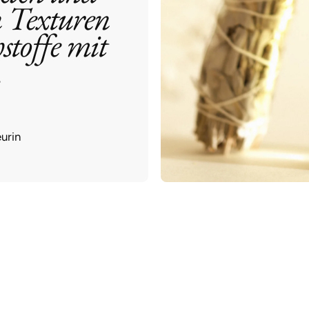
n Texturen
hstoffe mit
.
urin