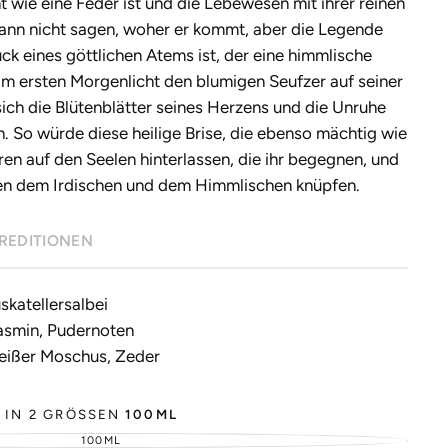
cht wie eine Feder ist und die Lebewesen mit ihrer reinen
kann nicht sagen, woher er kommt, aber die Legende
ck eines göttlichen Atems ist, der eine himmlische
im ersten Morgenlicht den blumigen Seufzer auf seiner
ich die Blütenblätter seines Herzens und die Unruhe
h. So würde diese heilige Brise, die ebenso mächtig wie
uren auf den Seelen hinterlassen, die ihr begegnen, und
n dem Irdischen und dem Himmlischen knüpfen.
REDITIONEN
katellersalbei
asmin, Pudernoten
Weißer Moschus, Zeder
 IN 2 GRÖSSEN
100ML
100ML
VERGRIFFENE