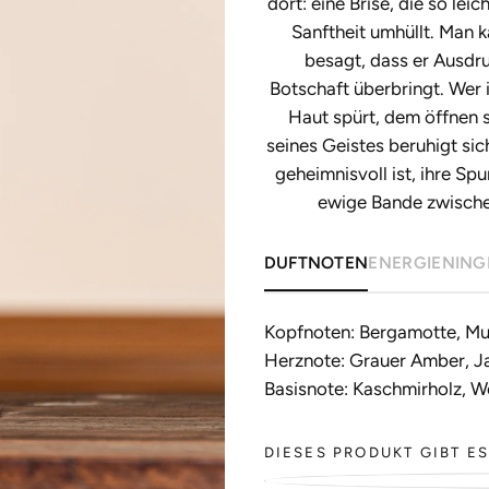
dort: eine Brise, die so lei
Sanftheit umhüllt. Man 
besagt, dass er Ausdru
Botschaft überbringt. Wer 
Haut spürt, dem öffnen s
seines Geistes beruhigt sic
geheimnisvoll ist, ihre Sp
ewige Bande zwische
DUFTNOTEN
ENERGIEN
ING
Kopfnoten: Bergamotte, Mus
Herznote: Grauer Amber, J
Basisnote: Kaschmirholz, 
DIESES PRODUKT GIBT ES