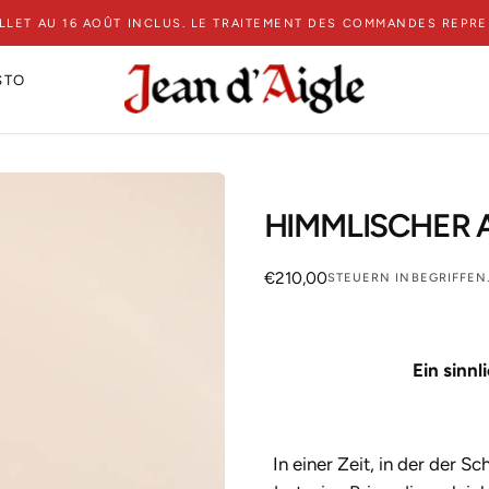
ILLET AU 16 AOÛT INCLUS. LE TRAITEMENT DES COMMANDES REPR
STO
HIMMLISCHER 
€210,00
Regulärer
€210,00
STEUERN INBEGRIFFEN
Preis
Ein sinnl
In einer Zeit, in der der S