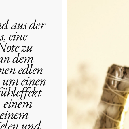
nd aus der
, eine
Es wur
 Note zu
man dem
inen edlen
, um einen
ühleffekt
, einem
 einem
elen und