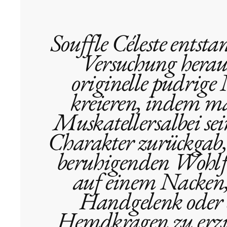
Souffle Céleste entsta
Versuchung heraus
originelle pudrige
kreieren, indem 
Muskatellersalbei se
Charakter zurückgab
beruhigenden Wohlf
auf einem Nacken
Handgelenk oder
Hemdkragen zu erzi