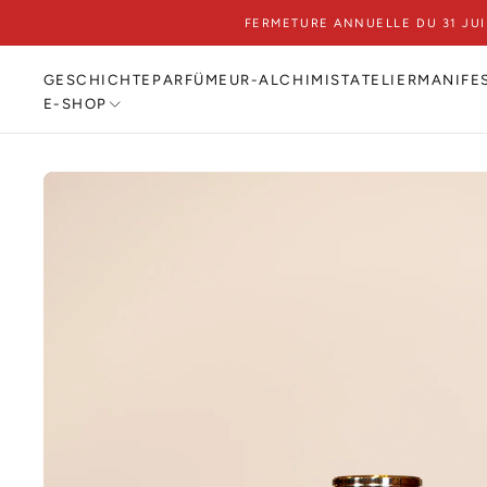
FERMETURE ANNUELLE DU 31 JU
ZUM
INHALT
SPRINGEN
GESCHICHTE
PARFÜMEUR-ALCHIMIST
ATELIER
MANIFE
E-SHOP