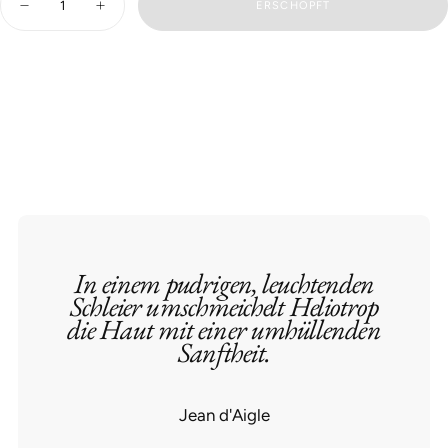
ERSCHÖPFT
Verringern
Erhöhen
Sie
Sie
die
die
Menge
Menge
für
für
HELIOTROPE
HELIOTROPE
-
-
SEIFE
SEIFE
In einem pudrigen, leuchtenden
Schleier umschmeichelt Heliotrop
die Haut mit einer umhüllenden
Sanftheit.
Jean d'Aigle