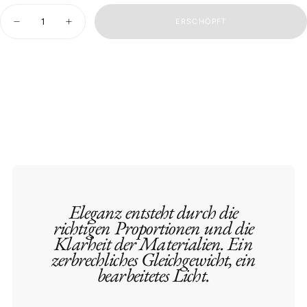
Menge
ERSCHÖPFT
Vermindere
Erhöhen
die
Sie
Menge
die
für
Menge
ROSE
für
-
ROSE
SEIFE
-
SEIFE
Eleganz entsteht durch die
richtigen Proportionen und die
Klarheit der Materialien. Ein
zerbrechliches Gleichgewicht, ein
bearbeitetes Licht.