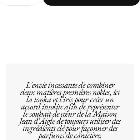
la
la
quantité
quantité
pour
pour
NECTAR
NECTAR
DE
DE
LUNE
LUNE
L'envie incessante de combiner
deux matières premières nobles, ici
la tonka et l'iris pour créer un
accord insolite afin de représenter
le souhait de cœur de la Maison
Jean d'Aigle de toujours utiliser des
ingrédients clé pour façonner des
parfums de caractère.