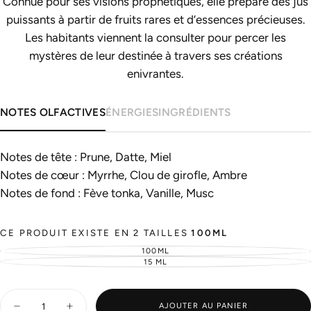
Connue pour ses visions prophétiques, elle prépare des jus
puissants à partir de fruits rares et d’essences précieuses.
Les habitants viennent la consulter pour percer les
mystères de leur destinée à travers ses créations
enivrantes.
NOTES OLFACTIVES
ÉNERGIES
INGRÉDIENTS
Notes de tête : Prune, Datte, Miel
Notes de cœur : Myrrhe, Clou de girofle, Ambre
Notes de fond : Fève tonka, Vanille, Musc
CE PRODUIT EXISTE EN 2 TAILLES
100ML
100ML
VARIANTE
ÉPUISÉE
15 ML
VARIANTE
OU
ÉPUISÉE
INDISPONIBLE
OU
INDISPONIBLE
Quantité
AJOUTER AU PANIER
Diminuer
Augmenter