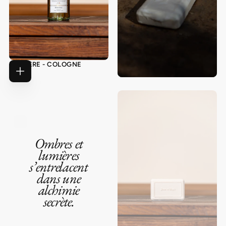
FOUGÈRE - COLOGNE
€39,00
PRIX
€39,00
AJOUTER
RÉGULIER
AU
PANIER
Ombres et
lumières
s’entrelacent
dans une
alchimie
secrète.