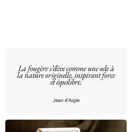
pour
pour
FOUGÈRE
FOUGÈRE
-
-
SAVON
SAVON
La fougère s’élève comme une ode à
la nature originelle, inspirant force
et équilibre.
Jean d’Aigle