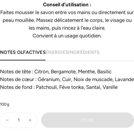
Conseil d’utilisation :
Faites mousser le savon entre vos mains ou directement sur
peau mouillée. Massez délicatement le corps, le visage ou
les mains, puis rincez à l’eau claire.
Convient à un usage quotidien.
NOTES OLFACTIVES
ÉNERGIES
INGRÉDIENTS
Notes de tête : Citron, Bergamote, Menthe, Basilic
Notes de cœur : Géranium, Cuir, Noix de muscade, Lavande
Notes de fond : Patchouli, Fève tonka, Santal, Vanille
100
g
Quantité
ÉPUISÉ
Diminuer
Augmenter
la
la
quantité
quantité