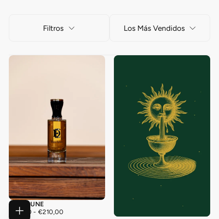
Filtros
Los Más Vendidos
EPIC DUNE
€55,00
PRECIO
PRECIO
€55,00
-
€210,00
ELEGIR
MÍNIMO
MÁXIMO