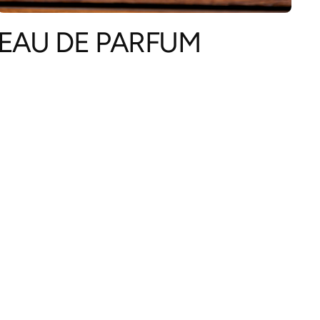
EAU DE PARFUM
ta rápida está
vacía
e ha seleccionado ningún producto.