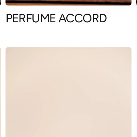
PERFUME ACCORD
La ces
Aún no s