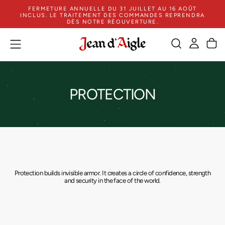
FERMETURE ANNUELLE DU 31 JUILLET AU 16 AOÛT
SKIP
INCLUS. LE TRAITEMENT DES COMMANDES REPRENDRA
TO
DÈS NOTRE RÉOUVERTURE.
CONTENT
PROTECTION
Protection builds invisible armor. It creates a circle of confidence, strength
and security in the face of the world.