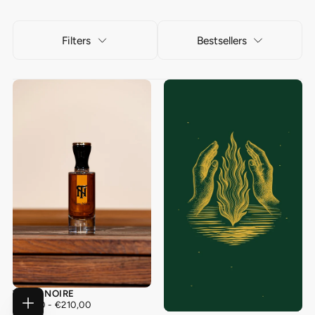
Filters
Bestsellers
TERRE NOIRE
€55,00
MINIMUM
MAXIMUM
€55,00
-
€210,00
CHOOSE
PRICE
PRICE